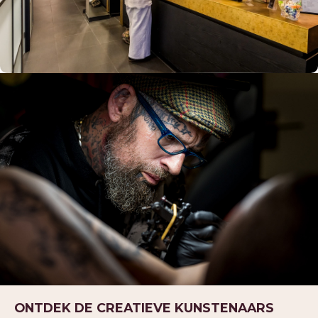
TATTOOS
TATTOOS
NAZORG
GESCHIEDENIS
GENEZINGSTIJD
ONTDEK DE CREATIEVE KUNSTENAARS
PIERCINGS