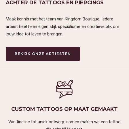
ACHTER DE TATTOOS EN PIERCINGS
PIERCINGS
SOORTEN PIERCINGS
NAZORG PIERCINGS
Maak kennis met het team van Kingdom Boutique. Iedere
PRIJSLIJST PIERCINGS
TOOTHGEMS
artiest heeft een eigen stijl, specialisme en creatieve blik om
ARTIESTEN
jouw idee tot leven te brengen.
MICKEY (TATTOO)
JOËLLE (TATTOO)
YUSSY (FINELINE AND
BEKIJK ONZE ARTIESTEN
MORE)
ROMY (TATTOO)
LOIS (PIERCER)
YASMINE (PIERCER)
KYRA (TOOTHGEMS EN
TANDEN BLEKEN)
NAOMI (PIERCER)
VESTIGINGEN
VESTIGING ALKMAAR
VESTIGING PURMEREND
OVER KINGDOM
CUSTOM TATTOOS OP MAAT GEMAAKT
TATTOOS
OPENINGSTIJDEN
Van fineline tot uniek ontwerp: samen maken we een tattoo
PORTFOLIO