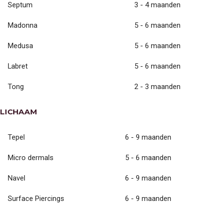
Septum
3 - 4 maanden
JOËLLE (TATTOO)
YUSSY (FINELINE AND
MORE)
Madonna
5 - 6 maanden
ROMY (TATTOO)
LOIS (PIERCER)
Medusa
5 - 6 maanden
YASMINE (PIERCER)
KYRA (TOOTHGEMS EN
TANDEN BLEKEN)
Labret
5 - 6 maanden
NAOMI (PIERCER)
VESTIGINGEN
Tong
2 - 3 maanden
VESTIGING ALKMAAR
VESTIGING PURMEREND
OVER KINGDOM
LICHAAM
TATTOOS
OPENINGSTIJDEN
Tepel
6 - 9 maanden
PORTFOLIO
IMPRESSIE SHOP
Micro dermals
5 - 6 maanden
CONTACT OPNEMEN
Navel
6 - 9 maanden
Surface Piercings
6 - 9 maanden