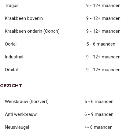
Tragus
9 - 12+ maanden
Kraakbeen bovenin
9 - 12+ maanden
Kraakbeen onderin (Conch)
9 - 12+ maanden
Oorlel
5 - 6 maanden
Industrial
9 - 12+ maanden
TATTOOS
Orbital
9 - 12+ maanden
TATTOOS
NAZORG
GESCHIEDENIS
GEZICHT
GENEZINGSTIJD
PIERCINGS
PIERCINGS
Wenkbrauw (hor/vert)
5 - 6 maanden
SOORTEN PIERCINGS
NAZORG PIERCINGS
Anti wenkbrauw
6 - 9 maanden
PRIJSLIJST PIERCINGS
TOOTHGEMS
ARTIESTEN
Neusvleugel
+- 6 maanden
MICKEY (TATTOO)