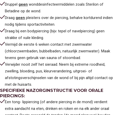
Druppel
geen
wonddesinfecteermiddelen zoals Sterilon of
Betadine op de wond.
Draag
geen
pleisters over de piercing, behalve kortdurend indien
nodig tijdens sportactiviteiten.
Draag bij een bodypiercing (bijv. tepel of navelpiercing) geen
strakke of vuile kleding.
Vermijd de eerste 6 weken contact met zwemwater
(chloorzwembaden, bubbelbaden, natuurlijk zwemwater). Maak
tevens geen gebruik van sauna of stoombad.
Verwijder nooit zelf het sieraad. Neem bij extreme roodheid,
zwelling, bloeding, pus, kleurverandering, uitgroei- of
afstotingsverschijnselen van de wond of bij pijn altijd contact op
met de huisarts.
SPECIFIEKE NAZORGINSTRUCTIE VOOR ORALE
PIERCINGS:
Een tong- lippiercing (of andere piercing in de mond) verdient
extra aandacht na eten, drinken en roken en na elk ander oraal