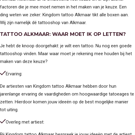
PIERCINGS
factoren die je mee moet nemen in het maken van je keuze. Een
SOORTEN PIERCINGS
NAZORG PIERCINGS
ding weten we zeker: Kingdom tattoo Alkmaar tikt alle boxen aan.
PRIJSLIJST PIERCINGS
TOOTHGEMS
Wij zijn namelijk dé tattooshop van Alkmaar.
ARTIESTEN
TATTOO ALKMAAR: WAAR MOET IK OP LETTEN?
MICKEY (TATTOO)
JOËLLE (TATTOO)
Je hebt de knoop doorgehakt: je wilt een tattoo. Nu nog een goede
YUSSY (FINELINE AND
MORE)
tattooshop vinden. Maar waar moet je rekening mee houden bij het
ROMY (TATTOO)
maken van deze keuze?
LOIS (PIERCER)
YASMINE (PIERCER)
KYRA (TOOTHGEMS EN
Ervaring:
TANDEN BLEKEN)
NAOMI (PIERCER)
VESTIGINGEN
De artiesten van Kingdom tattoo Alkmaar hebben door hun
jarenlange ervaring de vaardigheden om hoogwaardige tatoeages te
VESTIGING ALKMAAR
VESTIGING PURMEREND
zetten. Hierdoor komen jouw ideeën op de best mogelijke manier
OVER KINGDOM
tot uiting.
TATTOOS
OPENINGSTIJDEN
Overleg met artiest:
PORTFOLIO
Bij Kingdom tattoo Alkmaar bespreek je jouw ideeën met de artiest