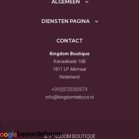
ALGEMEEN
MORE)
ROMY (TATTOO)
LOIS (PIERCER)
YASMINE (PIERCER)
DIENSTEN PAGINA
KYRA (TOOTHGEMS EN
TANDEN BLEKEN)
NAOMI (PIERCER)
VESTIGINGEN
CONTACT
VESTIGING ALKMAAR
VESTIGING PURMEREND
Kingdom Boutique
OVER KINGDOM
Kanaalkade 16B
TATTOOS
1811 LP Alkmaar
OPENINGSTIJDEN
Nederland
PORTFOLIO
IMPRESSIE SHOP
+31(0)722202573
CONTACT OPNEMEN
info@kingdomtattoos.nl
beoordelingen
© KINGDOM BOUTIQUE