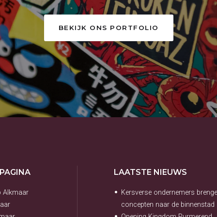
BEKIJK ONS PORTFOLIO
 PAGINA
LAATSTE NIEUWS
p Alkmaar
Kersverse ondernemers breng
aar
concepten naar de binnenstad
kmaar
Opening Kingdom Purmerend