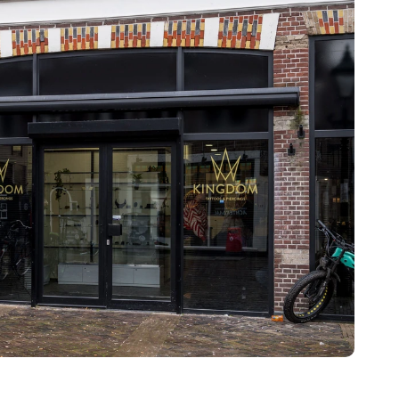
TATTOOS
TATTOOS
NAZORG
GESCHIEDENIS
GENEZINGSTIJD
PIERCINGS