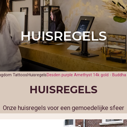
HUISREGELS
ingdom Tattoos
Huisregels
Desden purple Amethyst 14k gold - Buddha
HUISREGELS
Onze huisregels voor een gemoedelijke sfeer