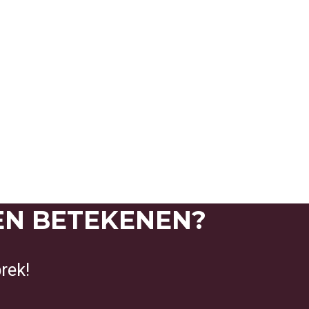
OPENINGSTIJDEN
PORTFOLIO
IMPRESSIE SHOP
CONTACT OPNEMEN
EN BETEKENEN?
rek!