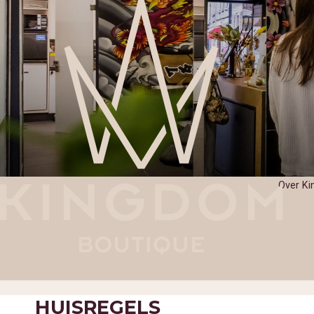
Over K
HUISREGELS