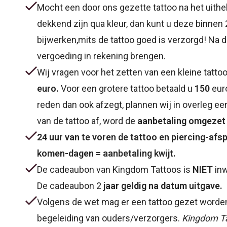
Mocht een door ons gezette tattoo na het uithe
dekkend zijn qua kleur, dan kunt u deze binnen
bijwerken,mits de tattoo goed is verzorgd! Na d
vergoeding in rekening brengen.
Wij vragen voor het zetten van een kleine tatto
euro.
Voor een grotere tattoo betaald u
150
eur
reden dan ook afzegt, plannen wij in overleg ee
van de tattoo af, word de
aanbetaling omgezet 
24 uur van te voren de tattoo en piercing-afs
komen-dagen = aanbetaling kwijt.
De cadeaubon van Kingdom Tattoos is
NIET
inw
De cadeaubon 2
jaar geldig na datum uitgave.
Volgens de wet mag er een tattoo gezet worden 
begeleiding van ouders/verzorgers.
Kingdom Ta