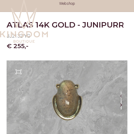
Webshop
ATLAS 14K GOLD - JUNIPURR
JJ2132-YG
€ 255,-
TATTOOS
TATTOOS
NAZORG
GESCHIEDENIS
GENEZINGSTIJD
PIERCINGS
PIERCINGS
SOORTEN PIERCINGS
NAZORG PIERCINGS
PRIJSLIJST PIERCINGS