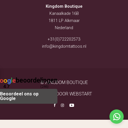
KYRA (TOOTHGEMS EN
Kingdom Boutique
TANDEN BLEKEN)
NAOMI (PIERCER)
Kanaalkade 16B
VESTIGINGEN
1811 LP Alkmaar
VESTIGING ALKMAAR
Nederland
VESTIGING PURMEREND
OVER KINGDOM
+31(0)722202573
TATTOOS
info@kingdomtattoos.nl
OPENINGSTIJDEN
PORTFOLIO
IMPRESSIE SHOP
CONTACT OPNEMEN
beoordelingen
© KINGDOM BOUTIQUE
4.7
(246)
Beoordeel ons op
WEBSITE DOOR WEBSTART
Google