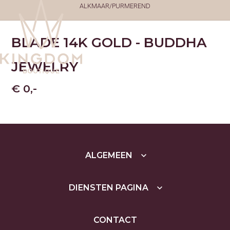
ALKMAAR/PURMEREND
BLADE 14K GOLD - BUDDHA
TATTOOS
JEWELRY
TATTOOS
NAZORG
GESCHIEDENIS
€ 0,-
GENEZINGSTIJD
PIERCINGS
PIERCINGS
SOORTEN PIERCINGS
NAZORG PIERCINGS
PRIJSLIJST PIERCINGS
TOOTHGEMS
ALGEMEEN
ARTIESTEN
MICKEY (TATTOO)
JOËLLE (TATTOO)
DIENSTEN PAGINA
YUSSY (FINELINE AND
MORE)
ROMY (TATTOO)
LOIS (PIERCER)
CONTACT
YASMINE (PIERCER)