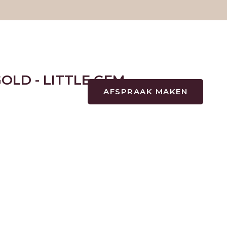
GOLD - LITTLE GEM
AFSPRAAK MAKEN
+31(0)722202573
TATTOOS
TATTOOS
NAZORG
GESCHIEDENIS
GENEZINGSTIJD
PIERCINGS
PIERCINGS
SOORTEN PIERCINGS
NAZORG PIERCINGS
PRIJSLIJST PIERCINGS