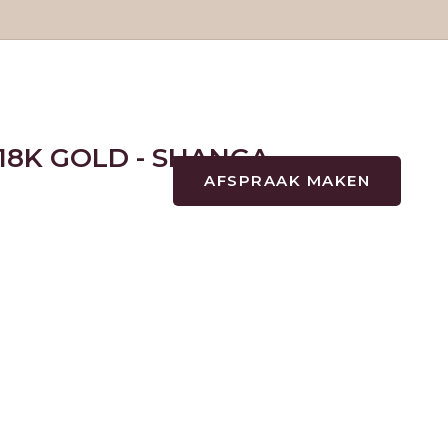
18K GOLD - SHANGA
AFSPRAAK MAKEN
+31(0)722202573
TATTOOS
TATTOOS
NAZORG
GESCHIEDENIS
GENEZINGSTIJD
PIERCINGS
PIERCINGS
SOORTEN PIERCINGS
NAZORG PIERCINGS
PRIJSLIJST PIERCINGS