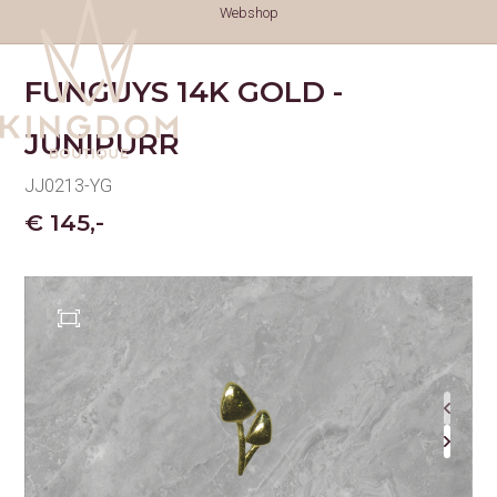
Webshop
FUNGUYS 14K GOLD -
JUNIPURR
JJ0213-YG
€ 145,-
TATTOOS
TATTOOS
NAZORG
GESCHIEDENIS
GENEZINGSTIJD
PIERCINGS
PIERCINGS