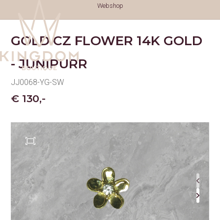
Webshop
GOLD CZ FLOWER 14K GOLD
- JUNIPURR
JJ0068-YG-SW
€ 130,-
TATTOOS
TATTOOS
NAZORG
GESCHIEDENIS
GENEZINGSTIJD
PIERCINGS
PIERCINGS