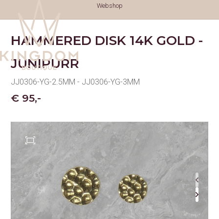
Webshop
HAMMERED DISK 14K GOLD -
JUNIPURR
JJ0306-YG-2.5MM - JJ0306-YG-3MM
€ 95,-
TATTOOS
TATTOOS
NAZORG
GESCHIEDENIS
GENEZINGSTIJD
PIERCINGS
PIERCINGS