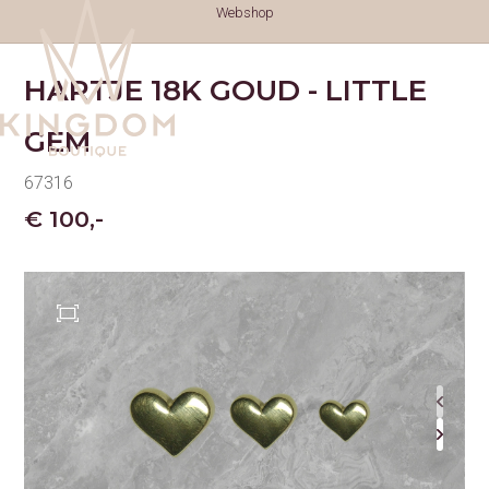
Webshop
HARTJE 18K GOUD - LITTLE
GEM
67316
€ 100,-
TATTOOS
TATTOOS
NAZORG
GESCHIEDENIS
GENEZINGSTIJD
PIERCINGS
PIERCINGS