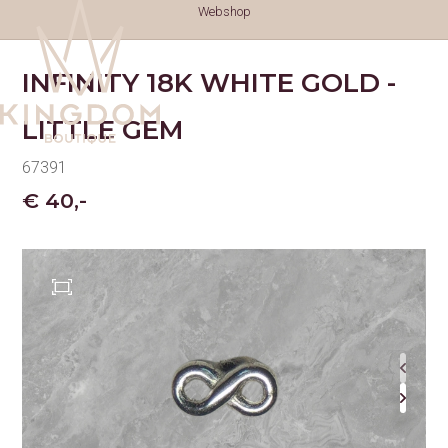
Webshop
INFINITY 18K WHITE GOLD -
LITTLE GEM
67391
€ 40,-
TATTOOS
TATTOOS
NAZORG
GESCHIEDENIS
GENEZINGSTIJD
PIERCINGS
PIERCINGS
SOORTEN PIERCINGS
NAZORG PIERCINGS