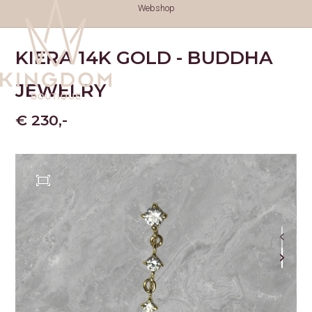
Webshop
KIERA 14K GOLD - BUDDHA
JEWELRY
€ 230,-
TATTOOS
TATTOOS
NAZORG
GESCHIEDENIS
GENEZINGSTIJD
PIERCINGS
PIERCINGS
SOORTEN PIERCINGS
NAZORG PIERCINGS