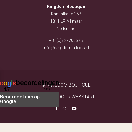
KYRA (TOOTHGEMS EN
Kingdom Boutique
TANDEN BLEKEN)
NAOMI (PIERCER)
Kanaalkade 16B
VESTIGINGEN
1811 LP Alkmaar
VESTIGING ALKMAAR
Nederland
VESTIGING PURMEREND
OVER KINGDOM
+31(0)722202573
TATTOOS
info@kingdomtattoos.nl
OPENINGSTIJDEN
PORTFOLIO
IMPRESSIE SHOP
CONTACT OPNEMEN
beoordelingen
© KINGDOM BOUTIQUE
4.7
(246)
Beoordeel ons op
WEBSITE DOOR WEBSTART
Google