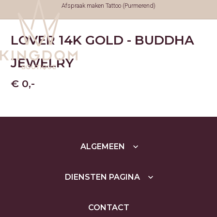
Afspraak maken Tattoo (Purmerend)
LOVER 14K GOLD - BUDDHA
TATTOOS
JEWELRY
TATTOOS
NAZORG
GESCHIEDENIS
€ 0,-
GENEZINGSTIJD
PIERCINGS
PIERCINGS
SOORTEN PIERCINGS
NAZORG PIERCINGS
PRIJSLIJST PIERCINGS
TOOTHGEMS
ALGEMEEN
ARTIESTEN
MICKEY (TATTOO)
JOËLLE (TATTOO)
DIENSTEN PAGINA
YUSSY (FINELINE AND
MORE)
ROMY (TATTOO)
LOIS (PIERCER)
CONTACT
YASMINE (PIERCER)