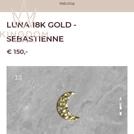
Webshop
LUNA 18K GOLD -
SEBASTIENNE
€ 150,-
TATTOOS
TATTOOS
NAZORG
GESCHIEDENIS
GENEZINGSTIJD
PIERCINGS
PIERCINGS
SOORTEN PIERCINGS
NAZORG PIERCINGS