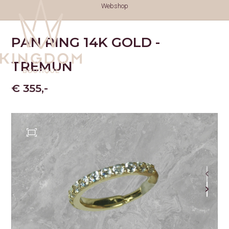
Webshop
PAN RING 14K GOLD -
TREMUN
€ 355,-
TATTOOS
TATTOOS
NAZORG
GESCHIEDENIS
GENEZINGSTIJD
PIERCINGS
PIERCINGS
SOORTEN PIERCINGS