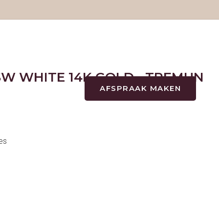
W WHITE 14K GOLD - TREMUN
AFSPRAAK MAKEN
+31(0)722202573
TATTOOS
TATTOOS
NAZORG
jes
GESCHIEDENIS
GENEZINGSTIJD
PIERCINGS
PIERCINGS
SOORTEN PIERCINGS
NAZORG PIERCINGS
PRIJSLIJST PIERCINGS