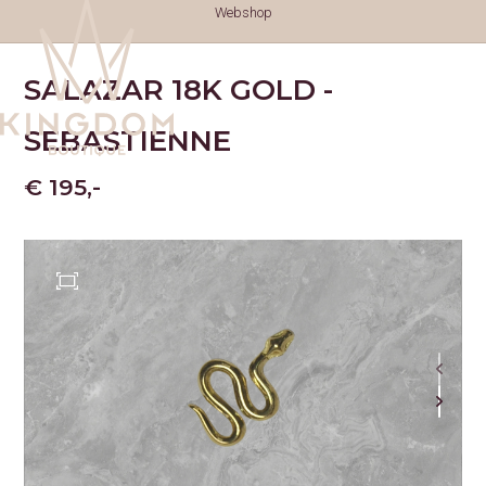
Webshop
SALAZAR 18K GOLD -
SEBASTIENNE
€ 195,-
TATTOOS
TATTOOS
NAZORG
GESCHIEDENIS
GENEZINGSTIJD
PIERCINGS
PIERCINGS
SOORTEN PIERCINGS
NAZORG PIERCINGS