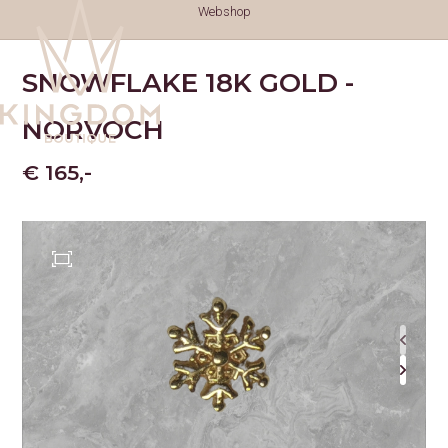
Webshop
SNOWFLAKE 18K GOLD -
NORVOCH
€ 165,-
TATTOOS
TATTOOS
NAZORG
GESCHIEDENIS
GENEZINGSTIJD
PIERCINGS
PIERCINGS
SOORTEN PIERCINGS