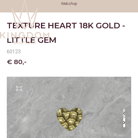
Webshop
TEXTURE HEART 18K GOLD -
LITTLE GEM
60123
€ 80,-
TATTOOS
TATTOOS
NAZORG
GESCHIEDENIS
GENEZINGSTIJD
PIERCINGS
PIERCINGS
SOORTEN PIERCINGS
NAZORG PIERCINGS