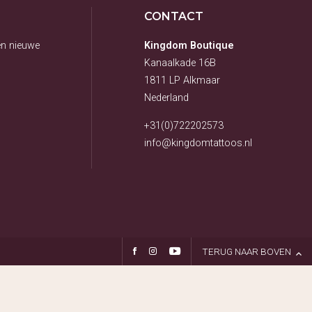
YUSSY (FINELINE AND MORE)
ROMY (TATTOO)
CONTACT
LOIS (PIERCER)
YASMINE (PIERCER)
en nieuwe
Kingdom Boutique
KYRA (TOOTHGEMS EN TANDEN BLEKEN)
Kanaalkade 16B
NAOMI (PIERCER)
VESTIGINGEN
1811 LP Alkmaar
Nederland
VESTIGING ALKMAAR
VESTIGING PURMEREND
+31(0)722202573
OVER KINGDOM
info@kingdomtattoos.nl
TATTOOS
OPENINGSTIJDEN
PORTFOLIO
IMPRESSIE SHOP
TERUG NAAR BOVEN
CONTACT OPNEMEN