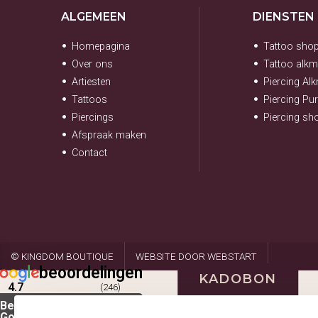
ALGEMEEN
DIENSTEN
Homepagina
Tattoo sho
Over ons
Tattoo alkm
Artiesten
Piercing Al
Tattoos
Piercing Pu
Piercings
Piercing s
Afspraak maken
Contact
© KINGDOM BOUTIQUE
WEBSITE DOOR WEBSTART
beoordelingen
KADOBON
4.7
(246)
Beoordeel ons op
Google