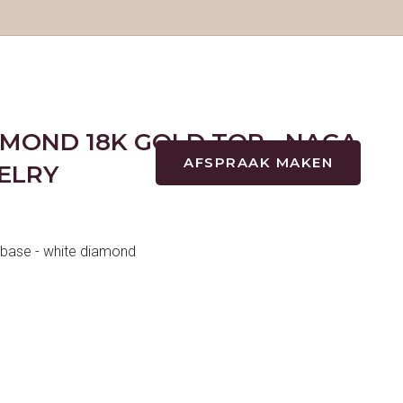
MOND 18K GOLD TOP - NAGA
AFSPRAAK MAKEN
+31(0)722202573
ELRY
TATTOOS
TATTOOS
 base - white diamond
NAZORG
GESCHIEDENIS
GENEZINGSTIJD
PIERCINGS
PIERCINGS
SOORTEN PIERCINGS
NAZORG PIERCINGS
PRIJSLIJST PIERCINGS