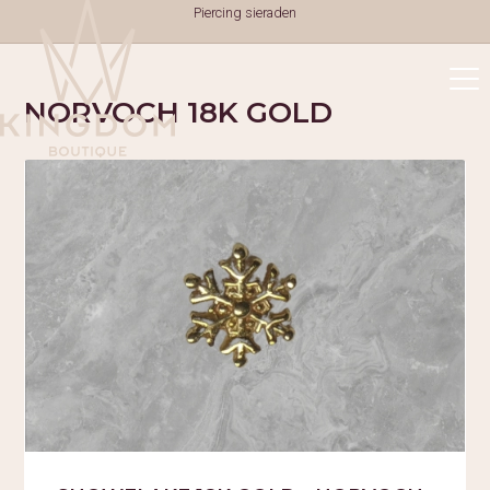
Piercing sieraden
NORVOCH 18K GOLD
TATTOOS
TATTOOS
NAZORG
GESCHIEDENIS
GENEZINGSTIJD
PIERCINGS
PIERCINGS