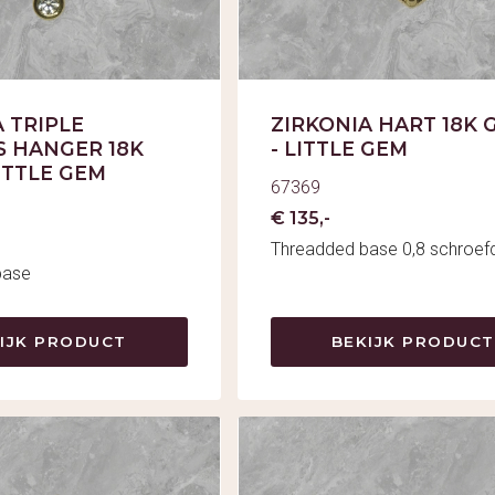
 TRIPLE
ZIRKONIA HART 18K 
S HANGER 18K
- LITTLE GEM
ITTLE GEM
67369
€ 135,-
Threadded base 0,8 schroe
base
IJK PRODUCT
BEKIJK PRODUCT