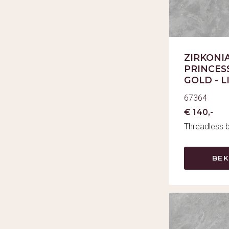
ZIRKONIA
PRINCES
GOLD - L
67364
€ 140,-
Threadless 
BEK