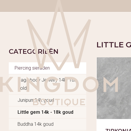
LITTLE 
CATEGORIEËN
Piercing sieraden
Naga body Jewelry 14k- 18k
gold
Junipurr 14k goud
Little gem 14k - 18k goud
Buddha 14k goud
ZIRKONI