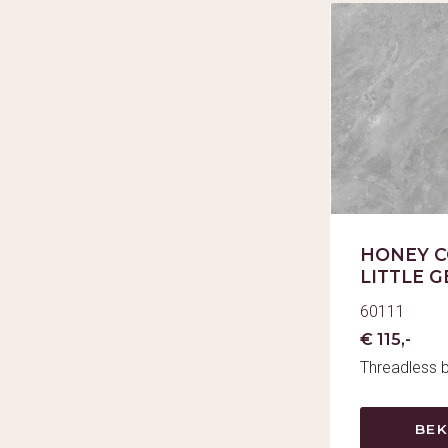
HONEY C
LITTLE 
60111
€ 115,-
Threadless 
BEK