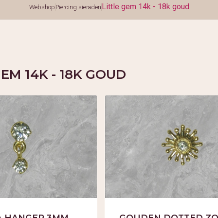
Little gem 14k - 18k goud
Webshop
Piercing sieraden
GEM 14K - 18K GOUD
A HANGER 3MM
GOUDEN DOTTED Z