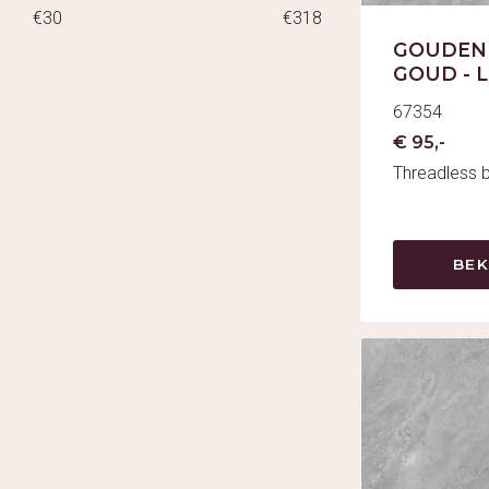
€30
€318
GOUDEN 
GOUD - 
67354
€ 95,-
Threadless 
BEK