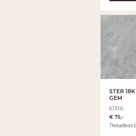
STER 18K
GEM
67310
€ 75,-
Threadless 