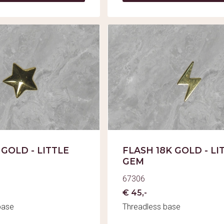
 GOLD - LITTLE
FLASH 18K GOLD - LI
GEM
67306
€ 45,-
base
Threadless base