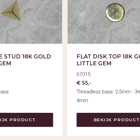
E STUD 18K GOLD
FLAT DISK TOP 18K G
 GEM
LITTLE GEM
67015
€ 55,-
base
Threadless base 2,5mm - 3
4mm
IJK PRODUCT
BEKIJK PRODUCT