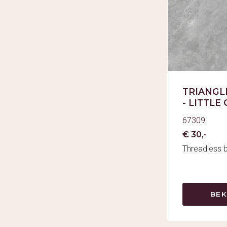
TRIANGL
- LITTLE
67309
€ 30,-
Threadless 
BEK