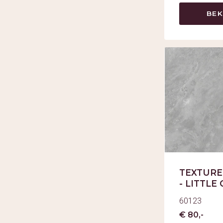
BEK
TEXTURE
- LITTLE
60123
€ 80,-