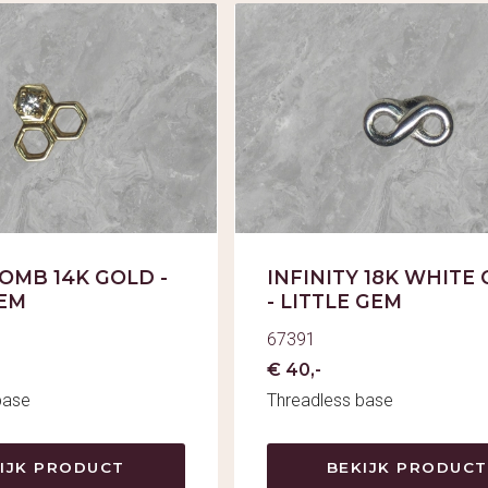
OMB 14K GOLD -
INFINITY 18K WHITE
GEM
- LITTLE GEM
67391
€ 40,-
base
Threadless base
IJK PRODUCT
BEKIJK PRODUCT