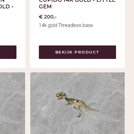
OLD -
GEM
€ 200,-
14k gold Threadless base
BEKIJK PRODUCT