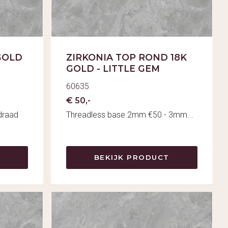
GOLD
ZIRKONIA TOP ROND 18K
GOLD - LITTLE GEM
60635
€ 50,-
fdraad
Threadless base 2mm €50 - 3mm...
BEKIJK PRODUCT