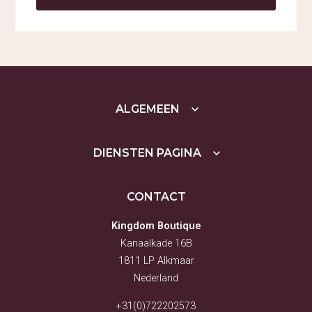
ALGEMEEN
DIENSTEN PAGINA
CONTACT
Kingdom Boutique
Kanaalkade 16B
1811 LP Alkmaar
Nederland
+31(0)722202573