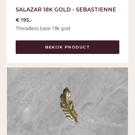
SALAZAR 18K GOLD - SEBASTIENNE
€ 195,-
Threadless base 18k gold
BEKIJK PRODUCT