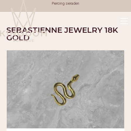
Piercing sieraden
SEBASTIENNE JEWELRY 18K
GOLD