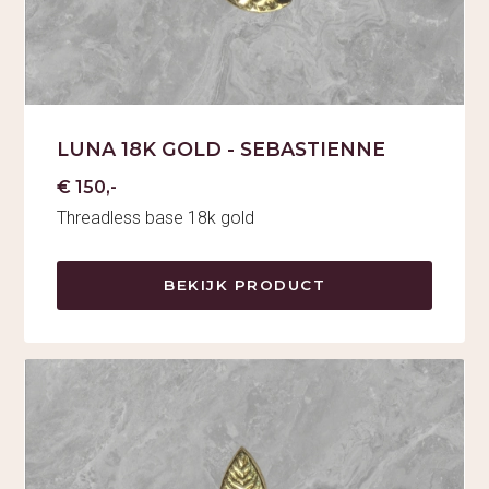
LUNA 18K GOLD - SEBASTIENNE
€ 150,-
Threadless base 18k gold
TATTOOS
BEKIJK PRODUCT
TATTOOS
NAZORG
GESCHIEDENIS
GENEZINGSTIJD
PIERCINGS
PIERCINGS
SOORTEN PIERCINGS
NAZORG PIERCINGS
PRIJSLIJST PIERCINGS
TOOTHGEMS